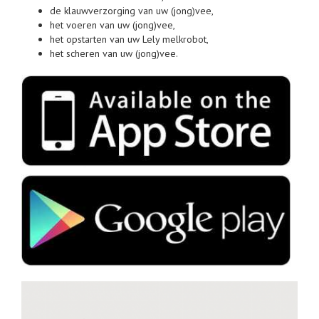
de klauwverzorging van uw (jong)vee,
het voeren van uw (jong)vee,
het opstarten van uw Lely melkrobot,
het scheren van uw (jong)vee.